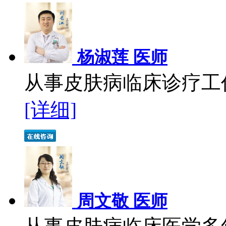
杨淑莲 医师
从事皮肤病临床诊疗工作
[详细]
周文敬 医师