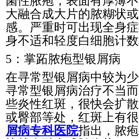
菌性脓疱，表面有厚薄不
大融合成大片的脓糊状或
感。严重时可出现全身症
身不适和轻度白细胞计数
5：掌跖脓疱型银屑病
在寻常型银屑病中较为少
寻常型银屑病治疗不当而
些炎性红斑，很快会扩散
或臀部等处，红斑上有很
屑病专科医院
指出，脓疱