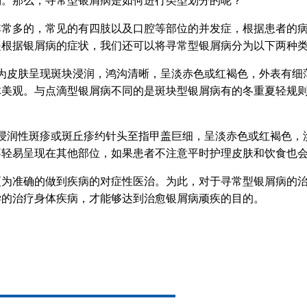
别。那么，寻常型银屑病是如何进行类型划分的呢？
非常多的，常见的有四肢以及口腔等部位的并发症，根据患者的
是根据银屑病的症状，我们还可以将寻常型银屑病分为以下两种
为皮肤呈现斑块浸润，鸿沟清晰，呈淡赤色或红褐色，外表有细
体美观。与点滴型银屑病不同的是斑块型银屑病有的冬重夏轻规
浸润性斑疹或斑丘疹约针头至指甲盖巨细，呈淡赤色或红褐色，
不轻易呈现在其他部位，如果患者不注意平时护理皮肤和饮食也
更为准确的做到疾病的对症性医治。为此，对于寻常型银屑病的
学的治疗身体疾病，才能够达到治愈银屑病顽疾的目的。