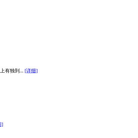
有独到...
[详细]
]