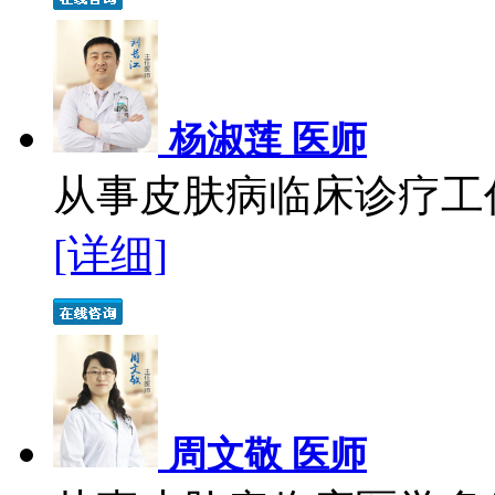
杨淑莲 医师
从事皮肤病临床诊疗工作
[详细]
周文敬 医师