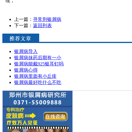
现，
上一篇：
寻常刑银屑病
下一篇：
返回列表
银屑病导入
银屑病抹药后期有一小
银屑病能戴925银耳钉吗
银屑病心得
银屑病里面有小丘疹
银屑病最好吃什么不吃