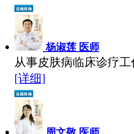
杨淑莲 医师
从事皮肤病临床诊疗工作
[详细]
周文敬 医师